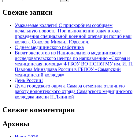
Свежие записи
Уважаемые коллеги! С прискорбием сообщаем
печальную новость. При выполнении задач в ходе
проведения специальной военной операции погиб наш
коллега Соколов Михаил Юрьевич.
С днем медицинского работника
Визит экспертов из Национального медицинского
исследовательского центра по направлению «Скорая и
медицинская помощь» ФГБОУ ВО ПСПбГМУ им. И. П.
Павлова Минздрава России в ГБПОУ «Самарский
медицинский колледж»
День России!
Дума городского округа Самара отметила отличную
работу волонтерского отряда Самарского медицинского
колледжа имени Н.Ляпиной
Свежие комментарии
Архивы
Июнь 2026