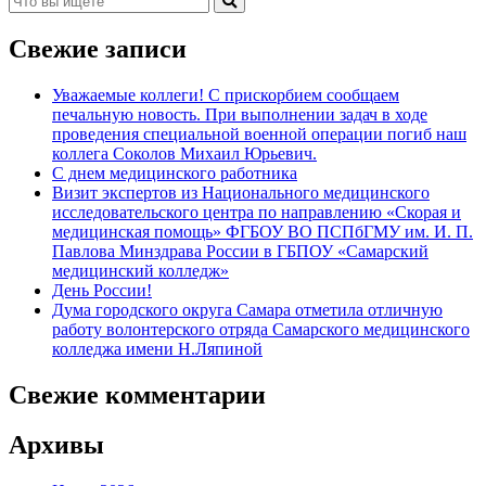
Свежие записи
Уважаемые коллеги! С прискорбием сообщаем
печальную новость. При выполнении задач в ходе
проведения специальной военной операции погиб наш
коллега Соколов Михаил Юрьевич.
С днем медицинского работника
Визит экспертов из Национального медицинского
исследовательского центра по направлению «Скорая и
медицинская помощь» ФГБОУ ВО ПСПбГМУ им. И. П.
Павлова Минздрава России в ГБПОУ «Самарский
медицинский колледж»
День России!
Дума городского округа Самара отметила отличную
работу волонтерского отряда Самарского медицинского
колледжа имени Н.Ляпиной
Свежие комментарии
Архивы