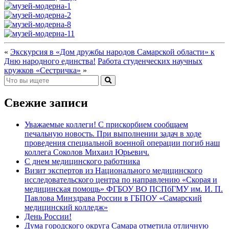
«
Экскурсия в «Дом дружбы народов Самарской области» к
Дню народного единства!
Работа студенческих научных
кружков «Сестричка»
»
Свежие записи
Уважаемые коллеги! С прискорбием сообщаем
печальную новость. При выполнении задач в ходе
проведения специальной военной операции погиб наш
коллега Соколов Михаил Юрьевич.
С днем медицинского работника
Визит экспертов из Национального медицинского
исследовательского центра по направлению «Скорая и
медицинская помощь» ФГБОУ ВО ПСПбГМУ им. И. П.
Павлова Минздрава России в ГБПОУ «Самарский
медицинский колледж»
День России!
Дума городского округа Самара отметила отличную