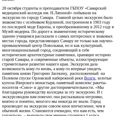
28 октября студенты и преподаватели ГБПОУ «Самарский
медицинский колледж им. Н.Ляпиной» побывали на
экскурсии по городу Самара. Главной целью экскурсии было
знакомство с особняком Курлиной, построенном в 1903 году
по последней моде Европы, и преобразованному в 2012 году в
Музей модерна. По дороге к знаменитому историческому
зданию учащимся рассказали о самых интересных и знаковых
местах города, представляющих Самару не только как научно-
промышленный центр Повольжья, но и как культурный,
многонациональный город, соединяющий в себе
исторические архитектурные памятники, хранящие историю
старой Самары, и современные объекты, иллюстрирующие
стремительное развитие нашего края. Экскурсия дала
возможность кому-то вновь, а кому-то впервые увидеть
памятник князю Григорию Засекину, расположенный на
Полевом спуске Орловской набережной реки
Волги
, золотые
купола Иверского монастыря, памятный комплекс ракеты-
носителя «Союз» и другие достопримечательности. «Мы
благодарны руководству колледжа за эту экскурсию. И с
экскурсоводом нам повезло: она рассказывала негромко,
внятно и понятно, многого мы никогда не знали. Город
производит на экскурсии совсем иное впечатление, чем в
обычной жизни. Становится очевидно, что нам есть, чем
гордиться», – выразила свое мнение студентка 1 курса