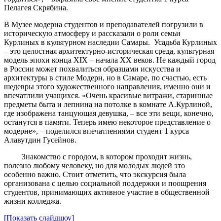
Пелагея Скрябина.
В Музее модерна студентов и преподавателей погрузили в
историческую атмосферу и рассказали о роли семьи
Курлиных в культурном наследии Самары. Усадьба Курлиных
– это целостная архитектурно-историческая среда, культурная
модель эпохи конца XIX – начала XX веков. Не каждый город
в России может похвалиться образцами искусства и
архитектуры в стиле Модерн, но в Самаре, по счастью, есть
шедевры этого художественного направления, именно они и
впечатлили учащихся. «Очень красивые витражи, старинные
предметы быта и лепнина на потолке в комнате А.Курлиной,
где изображена танцующая девушка, – все эти вещи, конечно,
останутся в памяти. Теперь имею некоторое представление о
модерне», – поделился впечатлениями студент 1 курса
Алавутдин Гусейнов.
Знакомство с городом, в котором проходит жизнь,
полезно любому человеку, но для молодых людей это
особенно важно. Стоит отметить, что экскурсия была
организована с целью социальной поддержки и поощрения
студентов, принимающих активное участие в общественной
жизни колледжа.
[Показать слайдшоу]