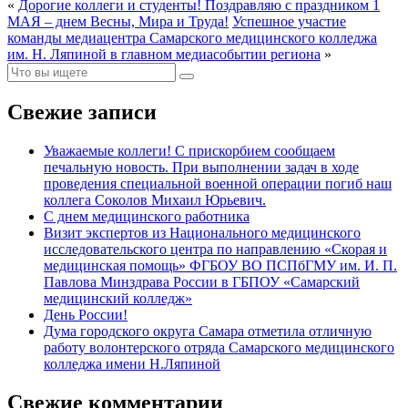
«
Дорогие коллеги и студенты! Поздравляю с праздником 1
МАЯ – днем Весны, Мира и Труда!
Успешное участие
команды медиацентра Самарского медицинского колледжа
им. Н. Ляпиной в главном медиасобытии региона
»
Свежие записи
Уважаемые коллеги! С прискорбием сообщаем
печальную новость. При выполнении задач в ходе
проведения специальной военной операции погиб наш
коллега Соколов Михаил Юрьевич.
С днем медицинского работника
Визит экспертов из Национального медицинского
исследовательского центра по направлению «Скорая и
медицинская помощь» ФГБОУ ВО ПСПбГМУ им. И. П.
Павлова Минздрава России в ГБПОУ «Самарский
медицинский колледж»
День России!
Дума городского округа Самара отметила отличную
работу волонтерского отряда Самарского медицинского
колледжа имени Н.Ляпиной
Свежие комментарии