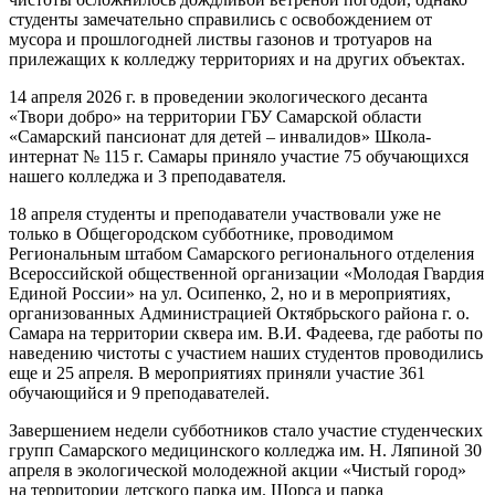
студенты замечательно справились с освобождением от
мусора и прошлогодней листвы газонов и тротуаров на
прилежащих к колледжу территориях и на других объектах.
14 апреля 2026 г. в проведении экологического десанта
«Твори добро» на территории ГБУ Самарской области
«Самарский пансионат для детей – инвалидов» Школа-
интернат № 115 г. Самары приняло участие 75 обучающихся
нашего колледжа и 3 преподавателя.
18 апреля студенты и преподаватели участвовали уже не
только в Общегородском субботнике, проводимом
Региональным штабом Самарского регионального отделения
Всероссийской общественной организации «Молодая Гвардия
Единой России» на ул. Осипенко, 2, но и в мероприятиях,
организованных Администрацией Октябрьского района г. о.
Самара на территории сквера им. В.И. Фадеева, где работы по
наведению чистоты с участием наших студентов проводились
еще и 25 апреля. В мероприятиях приняли участие 361
обучающийся и 9 преподавателей.
Завершением недели субботников стало участие студенческих
групп Самарского медицинского колледжа им. Н. Ляпиной 30
апреля в экологической молодежной акции «Чистый город»
на территории детского парка им. Щорса и парка