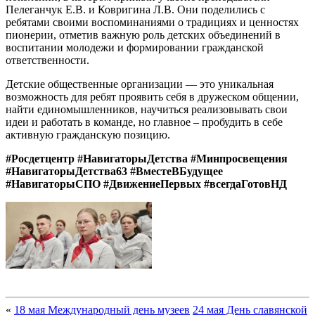
Пелеганчук Е.В. и Ковригина Л.В. Они поделились с
ребятами своими воспоминаниями о традициях и ценностях
пионерии, отметив важную роль детских объединений в
воспитании молодежи и формировании гражданской
ответственности.
Детские общественные организации — это уникальная
возможность для ребят проявить себя в дружеском общении,
найти единомышленников, научиться реализовывать свои
идеи и работать в команде, но главное – пробудить в себе
активную гражданскую позицию.
#Росдетцентр #НавигаторыДетства #Минпросвещения
#НавигаторыДетства63 #ВместеВБудущее
#НавигаторыСПО #ДвижениеПервых
#всегдаГотовНД
«
18 мая Международный день музеев
24 мая День славянской