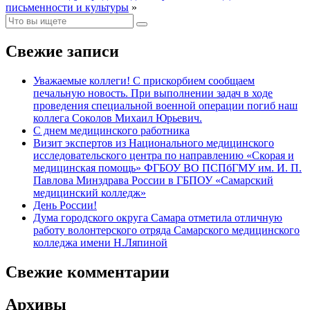
письменности и культуры
»
Свежие записи
Уважаемые коллеги! С прискорбием сообщаем
печальную новость. При выполнении задач в ходе
проведения специальной военной операции погиб наш
коллега Соколов Михаил Юрьевич.
С днем медицинского работника
Визит экспертов из Национального медицинского
исследовательского центра по направлению «Скорая и
медицинская помощь» ФГБОУ ВО ПСПбГМУ им. И. П.
Павлова Минздрава России в ГБПОУ «Самарский
медицинский колледж»
День России!
Дума городского округа Самара отметила отличную
работу волонтерского отряда Самарского медицинского
колледжа имени Н.Ляпиной
Свежие комментарии
Архивы