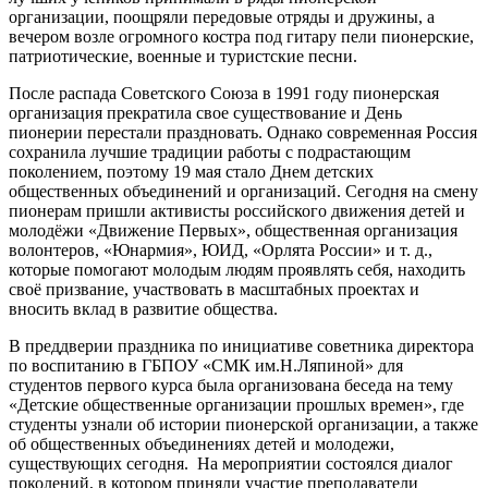
организации, поощряли передовые отряды и дружины, а
вечером возле огромного костра под гитару пели пионерские,
патриотические, военные и туристские песни.
После распада Советского Союза в 1991 году пионерская
организация прекратила свое существование и День
пионерии перестали праздновать. Однако современная Россия
сохранила лучшие традиции работы с подрастающим
поколением, поэтому 19 мая стало Днем детских
общественных объединений и организаций. Сегодня на смену
пионерам пришли активисты российского движения детей и
молодёжи «Движение Первых», общественная организация
волонтеров, «Юнармия», ЮИД, «Орлята России» и т. д.,
которые помогают молодым людям проявлять себя, находить
своё призвание, участвовать в масштабных проектах и
вносить вклад в развитие общества.
В преддверии праздника по инициативе советника директора
по воспитанию в ГБПОУ «СМК им.Н.Ляпиной» для
студентов первого курса была организована беседа на тему
«Детские общественные организации прошлых времен», где
студенты узнали об истории пионерской организации, а также
об общественных объединениях детей и молодежи,
существующих сегодня. На мероприятии состоялся диалог
поколений, в котором приняли участие преподаватели