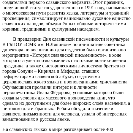
создателями первого славянского алфавита. Этот праздник,
получивший статус государственного в 1991 году, напоминает
о многовековом пути развития языка, литературы и традиций
просвещения, символизирует национально-духовное единство
славянских народов, объединённых общими историческими
корнями, традициями и культурным наследием.
В преддверии Дня славянской письменности и культуры
В ГБПОУ «СМК им. Н.Ляпиной» по инициативе советника
директора по воспитанию для студентов было организовано
мероприятие «История славянской письменности», в ходе
которого студенты ознакомились с истоками возникновения
праздника, а также с историческими личностями братьев из
города Солуни – Кирилла и Мефодия, ставших
реформаторами славянской азбуки, создателями
церковнославянского языка и проповедниками христианства.
Обучающиеся проявили интерес и к личности
первопечатника Ивана Фёдорова, усилиями которого были
созданы условия для массового производства книг, что
сделало их доступными для более широких слоёв населения, а
не только для избранных. Ребята обсудили значение и
важность письменности для человека, узнали об интересных
заимствованиях в русском языке.
На славянских языках в мире разговаривает более 400