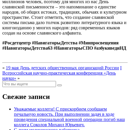
миллионов человек, поэтому для многих из нас День
славянской письменности – это напоминание о единстве
народов, об общих истоках, традициях, обычаях и культурном
пространстве. Стоит отметить, что создание славянской
системы письма дало толчок развитию литературного языка и
книгоизданию у многих народов: ряд современных языков
создан на основе славянского алфавита.
#Росдетцентр #НавигаторыДетства #Минпросвещения
#НавигаторыДетства63 #НавигаторыСПО #азбукиведиНД
«
19 мая День детских общественных организаций России
I
Всероссийская научно-практическая конференция «День
науки»
»
Свежие записи
Уважаемые коллеги! С прискорбием сообщаем
печальную новость. При выполнении задач в ходе
проведения специальной военной операции погиб наш
коллега Соколов Михаил Юрьевич.
С днем медицинского работника