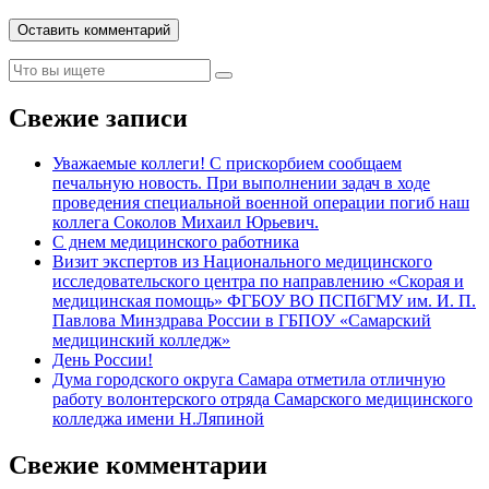
Свежие записи
Уважаемые коллеги! С прискорбием сообщаем
печальную новость. При выполнении задач в ходе
проведения специальной военной операции погиб наш
коллега Соколов Михаил Юрьевич.
С днем медицинского работника
Визит экспертов из Национального медицинского
исследовательского центра по направлению «Скорая и
медицинская помощь» ФГБОУ ВО ПСПбГМУ им. И. П.
Павлова Минздрава России в ГБПОУ «Самарский
медицинский колледж»
День России!
Дума городского округа Самара отметила отличную
работу волонтерского отряда Самарского медицинского
колледжа имени Н.Ляпиной
Свежие комментарии