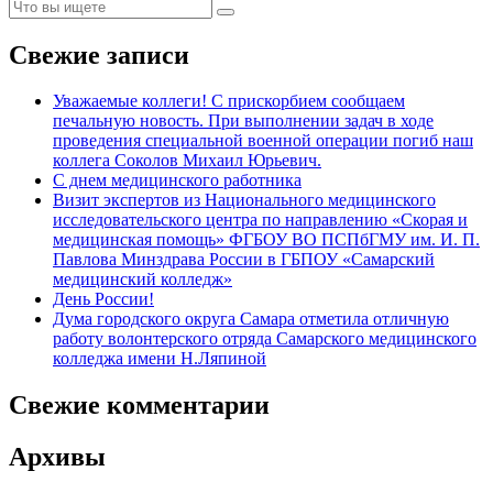
Свежие записи
Уважаемые коллеги! С прискорбием сообщаем
печальную новость. При выполнении задач в ходе
проведения специальной военной операции погиб наш
коллега Соколов Михаил Юрьевич.
С днем медицинского работника
Визит экспертов из Национального медицинского
исследовательского центра по направлению «Скорая и
медицинская помощь» ФГБОУ ВО ПСПбГМУ им. И. П.
Павлова Минздрава России в ГБПОУ «Самарский
медицинский колледж»
День России!
Дума городского округа Самара отметила отличную
работу волонтерского отряда Самарского медицинского
колледжа имени Н.Ляпиной
Свежие комментарии
Архивы