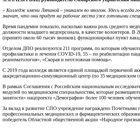
–
Колледж имени Ляпиной – уникален во многом. Здесь всегда 
значит, что они придут на рабочие места уже готовыми спец
Время пандемии показало, насколько важна роль среднего медп
должности младшего медперсонала, в качестве волонтеров. В 2
(принято около 60 тысяч звонков); функционировал пункт ва
Отделом ДПО реализуются 211 программ, по которым обучаютс
профилактики и лечения COVID-19, 55 – по реабилитации пац
реаниматология», «Скорая и неотложная помощь».
С 2019 года колледж является единой площадкой первичной а
аккредитационно-симуляционный центр (по 35 медицинским спец
В рамках Соглашения с Российским национальным исследоват
модулей по медицинским специальностям, которые размещаютс
занятости» нацпроекта «Демография» более 100 человек обуч
За вклад в развитие СПО учреждение награждено Почетными г
профессиональных медицинских и фармацевтических образоват
победитель Областной общественной акции «Народное призна