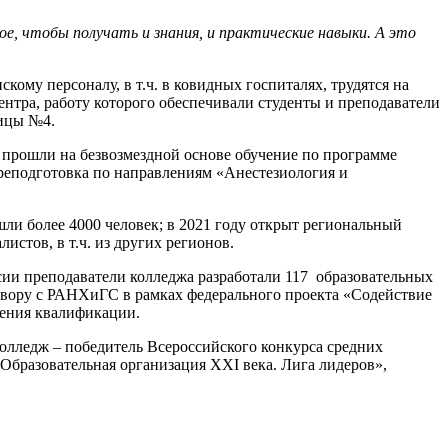
е, чтобы получать и знания, и практические навыки. А это
ому персоналу, в т.ч. в ковидных госпиталях, трудятся на
ентра, работу которого обеспечивали студенты и преподаватели
ницы №4.
прошли на безвозмездной основе обучение по программе
реподготовка по направлениям «Анестезиология и
и более 4000 человек; в 2021 году открыт региональный
стов, в т.ч. из других регионов.
ии преподаватели колледжа разработали 117 образовательных
овору с РАНХиГС в рамках федерального проекта «Содействие
шения квалификации.
олледж – победитель Всероссийского конкурса средних
бразовательная организация XXI века. Лига лидеров»,