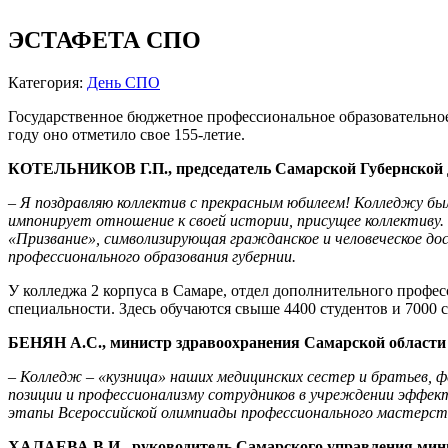
ЭСТАФЕТА СПО
Категория:
День СПО
Государственное бюджетное профессиональное образовательное
году оно отметило свое 155-летие.
КОТЕЛЬНИКОВ Г.П., председатель Самарской Губернской
–
Я поздравляю коллектив с прекрасным юбилеем! К
олледжу был
импонирует отношение к своей истории, присущее коллективу. Т
«Призвание», символизирующая гражданское и человеческое до
профессионального образования губернии.
У колледжа 2 корпуса в Самаре, отдел дополнительного профе
специальности. Здесь обучаются свыше 4400 студентов и 7000 
БЕНЯН А.С., министр здравоохранения Самарской области
– Колледж – «кузница» наших медицинских сестер и братьев, 
позиции и профессионализму сотрудников в учреждении эффект
этапы Всероссийской олимпиады профессионального мастерст
ХАЛАЕВА В.И., руководитель Самарского управления мини