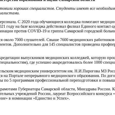
готовили хороших специалистов. Студенты имеют все необходимо
иалистами.
ерсонала. С 2020 года обучающиеся колледжа помогают медицинск
021 году на базе колледжа действовал филиал Единого контакт-ц
кцинации против COVID-19 и гриппа Самарской городской боль
я около 7000 слушателей. Свыше 7600 медицинских работников 
иентов. Дополнительно для 145 специалистов проведена профпе
ккредитации выпускников медицинских колледжей, которую прошл
иальностям), где успешно аккредитовались более 1000 специали
ельским медицинским университетом им. Н.И.Пирогова МЗ Росс
я на Портале непрерывного медицинского образования. По дог
ены по 5 программам профессиональной переподготовки и повы
рамотами Губернатора Самарской области, Минздрава России. К
ельных учреждений России, лауреат Всероссийского конкурса «О
ние» в номинации «Единство и Успех».