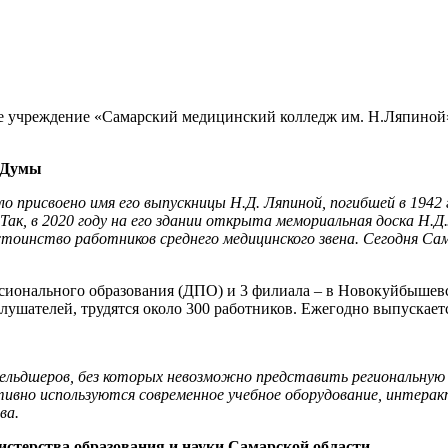
 учреждение «Самарский медицинский колледж им. Н.Ляпиной» –
 Думы
о присвоено имя его выпускницы Н.Д. Ляпиной, погибшей в 1942 
ак, в 2020 году на его здании открыта мемориальная доска Н.Д.
стоинство работников среднего медицинского звена. Сегодня Сам
ссионального образования (ДПО) и 3 филиала – в Новокуйбышевс
слушателей, трудятся около 300 работников. Ежегодно выпускает
фельдшеров, без которых невозможно представить региональную
ивно используются современное учебное оборудование, интерак
ва.
стерства образования и науки Самарской области